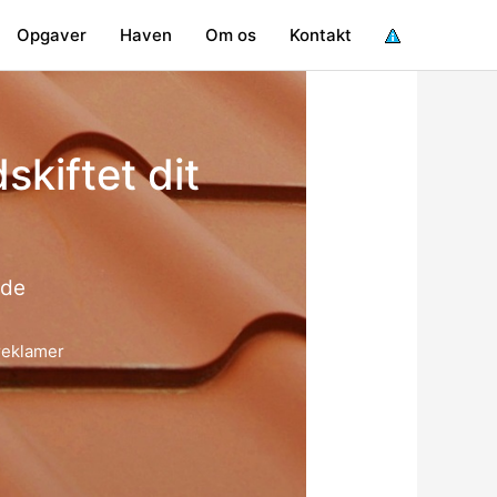
Opgaver
Haven
Om os
Kontakt
dskiftet dit
ide
 reklamer