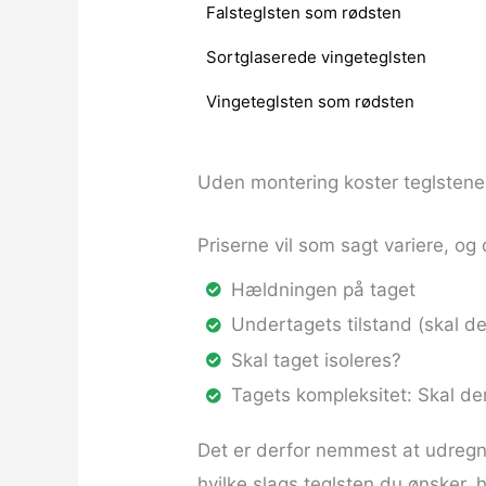
Falsteglsten som rødsten
Sortglaserede vingeteglsten
Vingeteglsten som rødsten
Uden montering koster teglstene
Priserne vil som sagt variere, og
Hældningen på taget
Undertagets tilstand (skal der
Skal taget isoleres?
Tagets kompleksitet: Skal de
Det er derfor nemmest at udregn
hvilke slags teglsten du ønsker, h