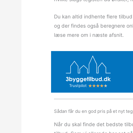
Du kan altid indhente flere tilb
og der findes også beregnere on
læse mere om i næste afsnit.
R
★
★
★
★
★
Trustpilot
a
t
e
Sådan får du en god pris på et nyt teg
d
Når du skal finde det bedste tilbu
4