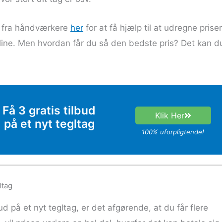
ud fra håndværkere
her
for at få hjælp til at udregne prise
line. Men hvordan får du så den bedste pris? Det kan d
Få 3 gratis tilbud
Klik Her
på et nyt tegltag
100% uforpligtende!
ltag
d på et nyt tegltag, er det afgørende, at du får flere