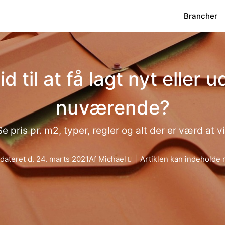
Brancher
d til at få lagt nyt eller u
nuværende?
Se pris pr. m2, typer, regler og alt der er værd at v
dateret d.
24. marts 2021
Af
Michael
| Artiklen kan indeholde