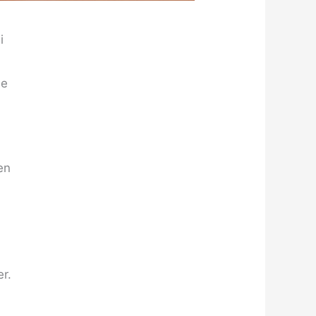
i
me
en
er.