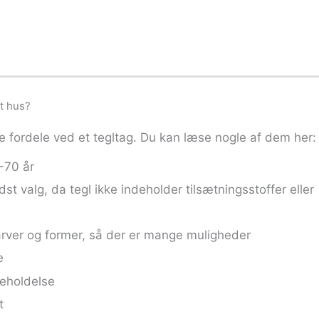
it hus?
 fordele ved et tegltag. Du kan læse nogle af dem her:
-70 år
st valg, da tegl ikke indeholder tilsætningsstoffer eller
arver og former, så der er mange muligheder
e
geholdelse
t