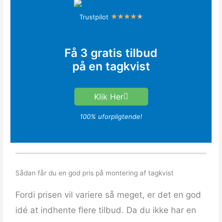
R
Trustpilot
★
★
★
★
★
a
t
Få 3 gratis tilbud
e
på en tagkvist
d
4
.
Klik Her
5
o
100% uforpligtende!
u
t
o
f
Sådan får du en god pris på montering af tagkvist
5
Fordi prisen vil variere så meget, er det en god
idé at indhente flere tilbud. Da du ikke har en