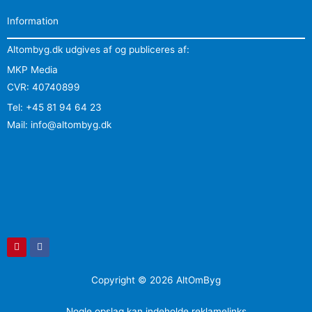
Information
Altombyg.dk udgives af og publiceres af:
MKP Media
CVR: 40740899
Tel: +45 81 94 64 23
Mail: info@altombyg.dk
Pinterest
Facebook
Copyright © 2026 AltOmByg
Nogle opslag kan indeholde reklamelinks