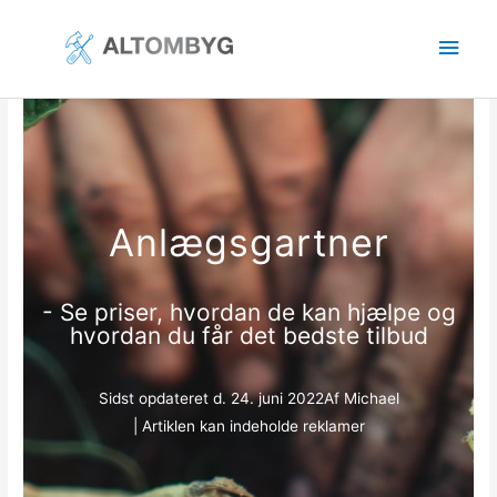
Gå
Hov
til
indholdet
Anlægsgartner
- Se priser, hvordan de kan hjælpe og
hvordan du får det bedste tilbud
Sidst opdateret d.
24. juni 2022
Af
Michael
| Artiklen kan indeholde reklamer