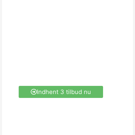
4,5 på Trustpilot
Baseret på 1.791 anmeldelser
Entreprisegaranti
Dækker fejl og mangler op til 35.000,-
Indhent 3 tilbud nu
Mere info om konceptet
Forstå konceptet på 1 min.