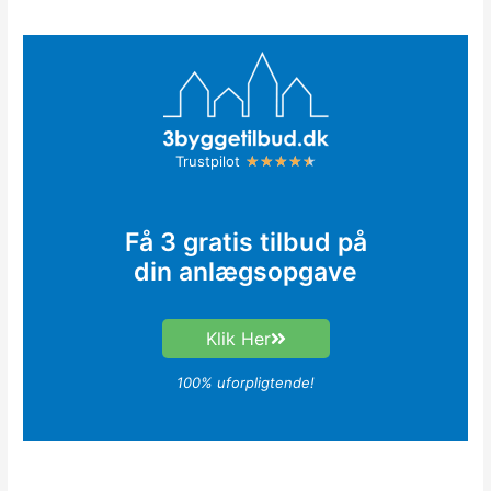
R
Trustpilot
★
★
★
★
★
a
t
Få 3 gratis tilbud på
e
din anlægsopgave
d
4
.
Klik Her
5
o
100% uforpligtende!
u
t
o
f