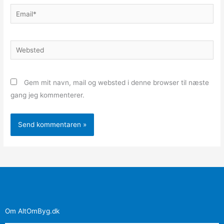
Email*
Websted
Gem mit navn, mail og websted i denne browser til næste
gang jeg kommenterer.
Om AltOmByg.dk