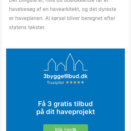
Det billigste er, hvis du udelukkende får et
havebesøg af en havearkitekt, og det dyreste
er haveplanen. Al kørsel bliver beregnet efter
statens takster.
R
Trustpilot
★
★
★
★
★
a
t
Få 3 gratis tilbud
e
på dit haveprojekt
d
4
.
Klik Her