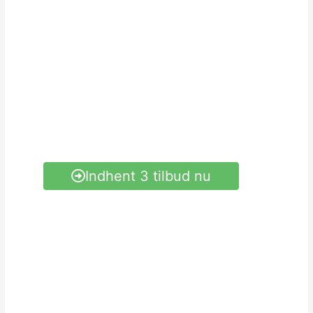
4,5 på Trustpilot
Baseret på 1.791 anmeldelser
Entreprisegaranti
Dækker fejl og mangler op til 35.000,-
Indhent 3 tilbud nu
Mere info om konceptet
Forstå konceptet på 1 min.