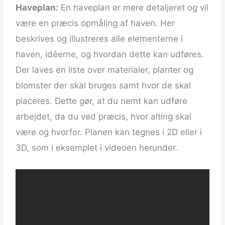
Haveplan:
En haveplan er mere detaljeret og vil
være en præcis opmåling af haven. Her
beskrives og illustreres alle elementerne i
haven, idéerne, og hvordan dette kan udføres.
Der laves en liste over materialer, planter og
blomster der skal bruges samt hvor de skal
placeres. Dette gør, at du nemt kan udføre
arbejdet, da du ved præcis, hvor alting skal
være og hvorfor. Planen kan tegnes i 2D eller i
3D, som i eksemplet i videoen herunder.