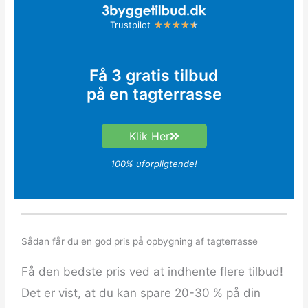
R
Trustpilot
★
★
★
★
★
a
t
Få 3 gratis tilbud
e
på en tagterrasse
d
4
.
Klik Her
5
o
100% uforpligtende!
u
t
o
f
Sådan får du en god pris på opbygning af tagterrasse
5
Få den bedste pris ved at indhente flere tilbud!
Det er vist, at du kan spare 20-30 % på din