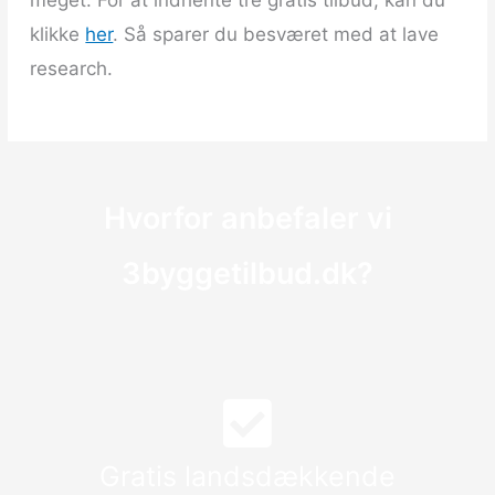
meget. For at indhente tre gratis tilbud, kan du
klikke
her
. Så sparer du besværet med at lave
research.
Hvorfor anbefaler vi
3byggetilbud.dk?
Gratis landsdækkende