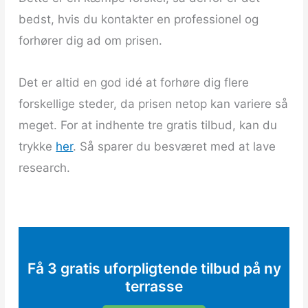
bedst, hvis du kontakter en professionel og
forhører dig ad om prisen.
Det er altid en god idé at forhøre dig flere
forskellige steder, da prisen netop kan variere så
meget. For at indhente tre gratis tilbud, kan du
trykke
her
. Så sparer du besværet med at lave
research.
Få 3 gratis uforpligtende tilbud på ny
terrasse