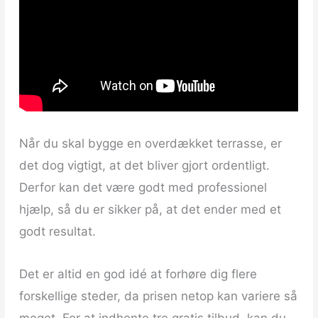
Når du skal bygge en overdækket terrasse, er
det dog vigtigt, at det bliver gjort ordentligt.
Derfor kan det være godt med professionel
hjælp, så du er sikker på, at det ender med et
godt resultat.
Det er altid en god idé at forhøre dig flere
forskellige steder, da prisen netop kan variere så