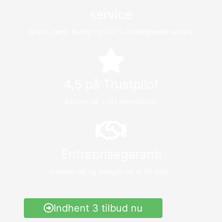
service
Gratis, nemt, hurtigt og 100 % uforpligtende service
4,5 på Trustpilot
Baseret på 1.791 anmeldelser
Entreprisegaranti
Dækker fejl og mangler op til 35.000,-
Indhent 3 tilbud nu