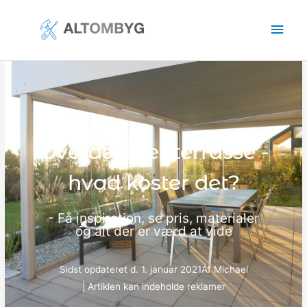
Gå
Hov
til
indholdet
Overdækket terrasse -
hvad koster det?
- Få inspiration, se pris, materialer
og alt der er værd at vide
Sidst opdateret d.
1. januar 2021
Af
Michael
| Artiklen kan indeholde reklamer