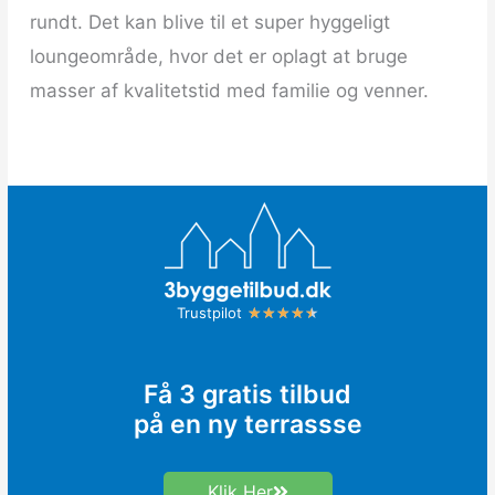
rundt. Det kan blive til et super hyggeligt
loungeområde, hvor det er oplagt at bruge
masser af kvalitetstid med familie og venner.
Rated
Trustpilot
★
★
★
★
★
4.5
out
Få 3 gratis tilbud
of
på en ny terrassse
5
Klik Her