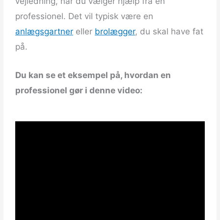
vejledning, når du vælger hjælp fra en
professionel. Det vil typisk være en
anlægsgartner
eller
brolægger
, du skal have fat
på.
Du kan se et eksempel på, hvordan en
professionel gør i denne video: