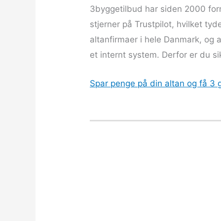
3byggetilbud har siden 2000 for
stjerner på Trustpilot, hvilket ty
altanfirmaer i hele Danmark, og al
et internt system. Derfor er du si
Spar penge på din altan og få 3 g
Hvorfor anbefale
Gratis landsdæ