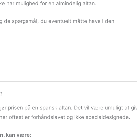
e har mulighed for en almindelig altan.
og de spørgsmål, du eventuelt måtte have i den
t?
fgør prisen på en spansk altan. Det vil være umuligt at gi
aner oftest er forhåndslavet og ikke specialdesignede.
en, kan være: