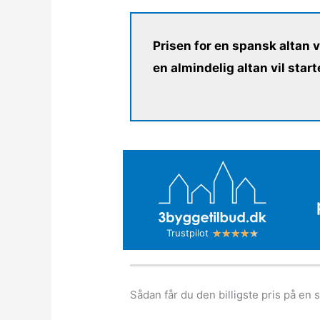
Prisen for en spansk altan v
en almindelig altan vil start
R
★
★
★
★
★
Trustpilot
a
t
e
Sådan får du den billigste pris på en 
d