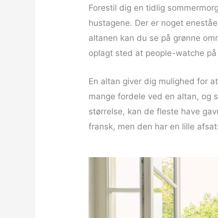
Forestil dig en tidlig sommermor
hustagene. Der er noget eneståen
altanen kan du se på grønne områ
oplagt sted at people-watche på l
En altan giver dig mulighed for a
mange fordele ved en altan, og s
størrelse, kan de fleste have ga
fransk, men den har en lille afsa