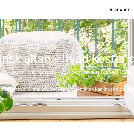
Brancher
nsk altan - hvad koster 
ser, regler, muligheder og hvordan du får det beds
 opdateret d.
6. maj 2023
Af
Michael
| Artiklen kan indeholde re