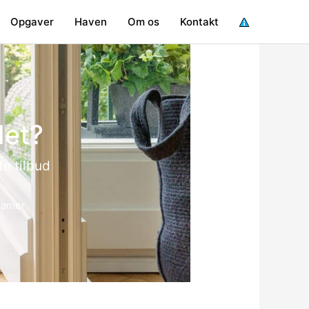
Opgaver
Haven
Om os
Kontakt
det?
te tilbud
klamer