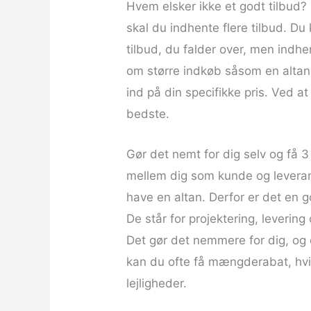
Hvem elsker ikke et godt tilbud? 
4
skal du indhente flere tilbud. Du
.
5
tilbud, du falder over, men indhen
o
om større indkøb såsom en altan. 
u
ind på din specifikke pris. Ved a
t
bedste.
o
f
Gør det nemt for dig selv og få 3
5
mellem dig som kunde og leverand
have en altan. Derfor er det en 
De står for projektering, lever
Det gør det nemmere for dig, og 
kan du ofte få mængderabat, hvis 
lejligheder.