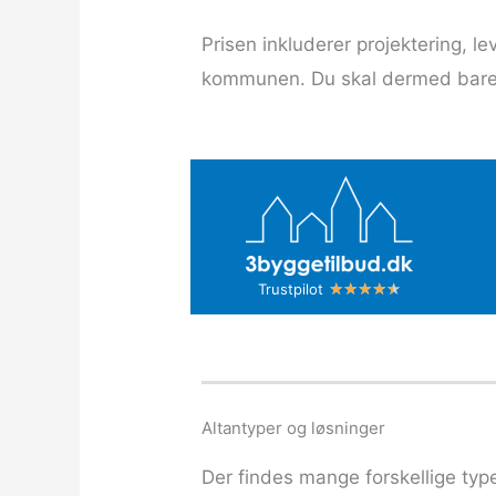
Prisen inkluderer projektering, 
kommunen. Du skal dermed bare l
R
★
★
★
★
★
Trustpilot
a
t
e
d
Altantyper og løsninger
4
.
Der findes mange forskellige type