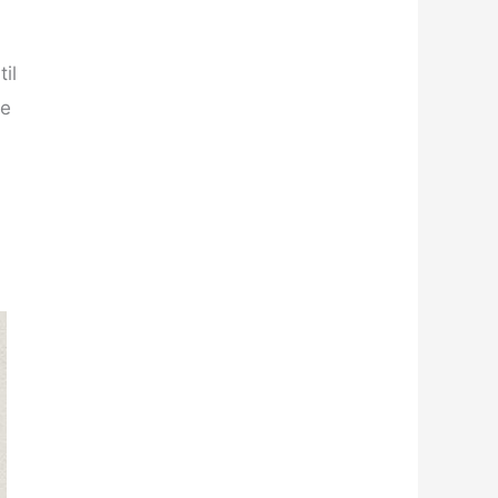
il
pe