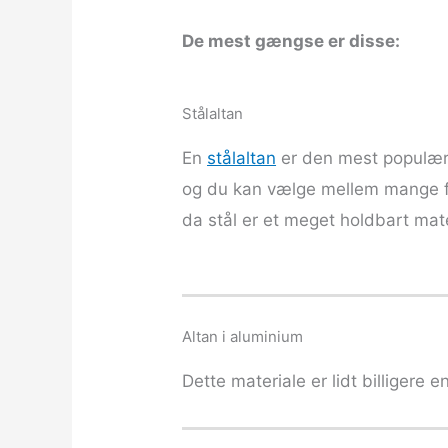
5
o
De mest gængse er disse:
u
t
o
Stålaltan
f
En
stålaltan
er den mest populære
5
og du kan vælge mellem mange for
da stål er et meget holdbart mat
Altan i aluminium
Dette materiale er lidt billigere 