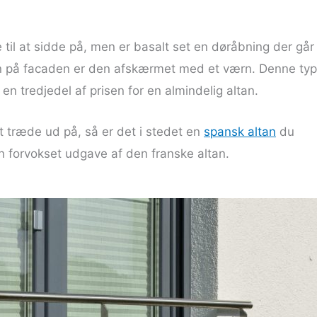
til at sidde på, men er basalt set en døråbning der går t
an på facaden er den afskærmet med et værn. Denne ty
e en tredjedel af prisen for en almindelig altan.
at træde ud på, så er det i stedet en
spansk altan
du
 en forvokset udgave af den franske altan.