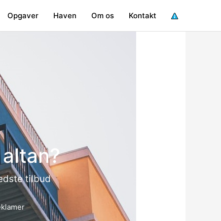
Opgaver
Haven
Om os
Kontakt
 altan?
edste tilbud
eklamer