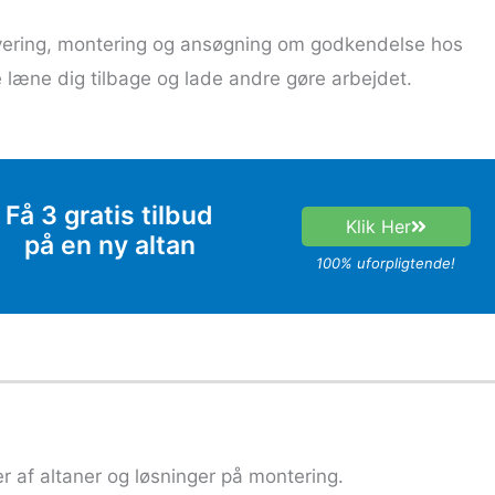
levering, montering og ansøgning om godkendelse hos
æne dig tilbage og lade andre gøre arbejdet.
Få 3 gratis tilbud
Klik Her
på en ny altan
100% uforpligtende!
r af altaner og løsninger på montering.