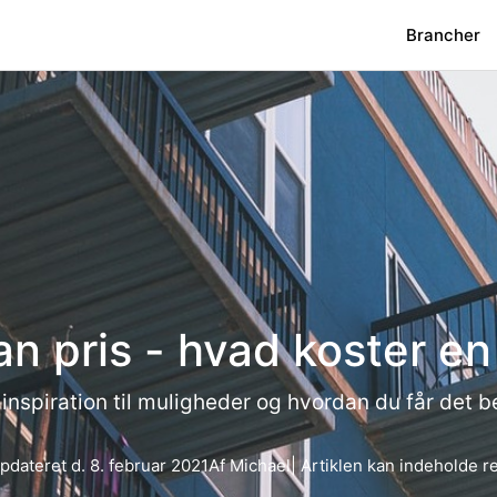
Brancher
an pris - hvad koster en
, inspiration til muligheder og hvordan du får det b
pdateret d.
8. februar 2021
Af
Michael
| Artiklen kan indeholde r