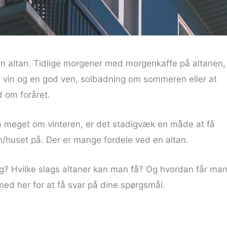
en altan. Tidlige morgener med morgenkaffe på altanen,
vin og en god ven, solbadning om sommeren eller at
d om foråret.
å meget om vinteren, er det stadigvæk en måde at få
en/huset på. Der er mange fordele ved en altan.
ig? Hvilke slags altaner kan man få? Og hvordan får ma
ed her for at få svar på dine spørgsmål.