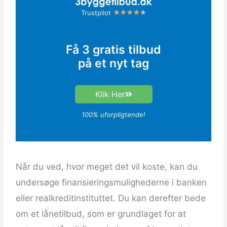
R
Trustpilot
★
★
★
★
★
a
t
Få 3 gratis tilbud
e
på et nyt tag
d
4
.
Klik Her
5
o
100% uforpligtende!
u
t
o
f
Når du ved, hvor meget det vil koste, kan du
5
undersøge finansieringsmulighederne i banken
eller realkreditinstituttet. Du kan derefter bede
om et lånetilbud, som er grundlaget for at