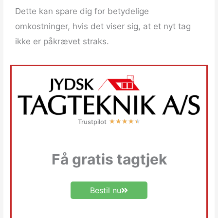
Dette kan spare dig for betydelige
omkostninger, hvis det viser sig, at et nyt tag
ikke er påkrævet straks.
R
Trustpilot
★
★
★
★
★
a
t
Få gratis tagtjek
e
d
4
Bestil nu
.
5
100% uforpligtende!