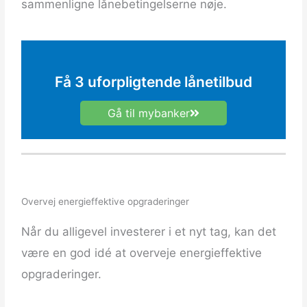
sammenligne lånebetingelserne nøje.
Få 3 uforpligtende lånetilbud
Gå til mybanker
Overvej energieffektive opgraderinger
Når du alligevel investerer i et nyt tag, kan det
være en god idé at overveje energieffektive
opgraderinger.