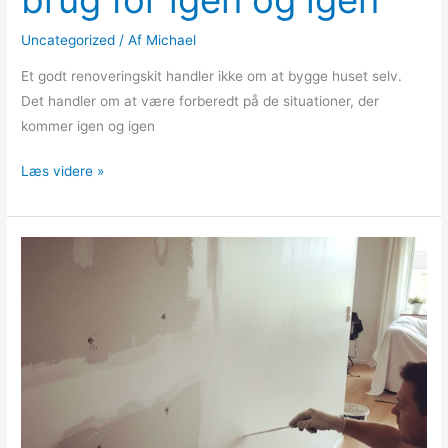
Uncategorized
/ Af
Michael
Et godt renoveringskit handler ikke om at bygge huset selv.
Det handler om at være forberedt på de situationer, der
kommer igen og igen
Læs videre »
Fra
rå
mur
til
raffineret
flade:
Sådan
løfter