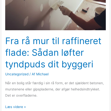
tyndpuds
dit
byggeri
Fra rå mur til raffineret
flade: Sådan løfter
tyndpuds dit byggeri
Uncategorized
/ Af
Michael
Når en bolig står færdig i sin rå form, er det sjældent betonen,
murstenene eller gipspladerne, der afgør helhedsindtrykket.
Det er overfladerne.
Læs videre »