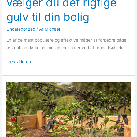
vælger du det rigtige
gulv til din bolig
Uncategorized
/ Af
Michael
En af de mest populære og effektive måder at forbedre både
æstetik og dyrkningsmuligheder på er ved at bruge højbede.
Læs videre »
Højbede:
Sådan
forvandler
du
haven
med
smarte