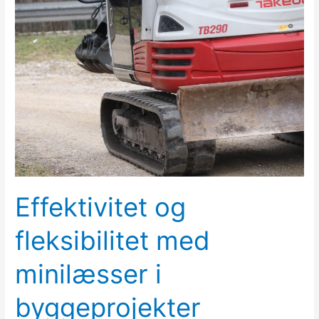
og
fleksibilitet
med
minilæsser
i
byggeprojekter
Effektivitet og
fleksibilitet med
minilæsser i
byggeprojekter