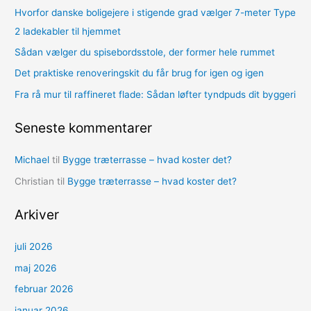
Hvorfor danske boligejere i stigende grad vælger 7-meter Type
t
2 ladekabler til hjemmet
e
Sådan vælger du spisebordsstole, der former hele rummet
r
Det praktiske renoveringskit du får brug for igen og igen
:
Fra rå mur til raffineret flade: Sådan løfter tyndpuds dit byggeri
Seneste kommentarer
Michael
til
Bygge træterrasse – hvad koster det?
Christian
til
Bygge træterrasse – hvad koster det?
Arkiver
juli 2026
maj 2026
februar 2026
januar 2026