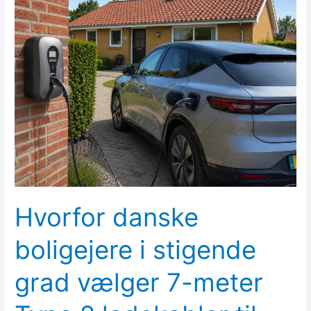
danske
boligejere
i
stigende
grad
vælger
7-
meter
Type
2
ladekabler
til
Hvorfor danske
hjemmet
boligejere i stigende
grad vælger 7-meter