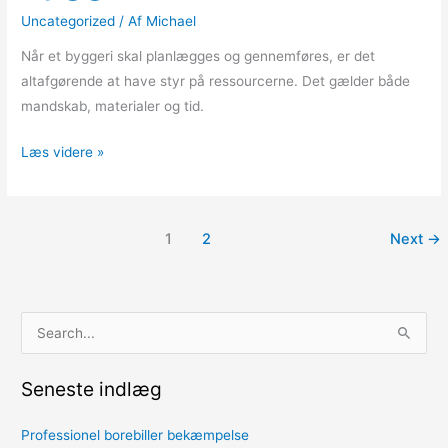
Uncategorized
/ Af
Michael
Når et byggeri skal planlægges og gennemføres, er det
altafgørende at have styr på ressourcerne. Det gælder både
mandskab, materialer og tid.
Læs videre »
1
2
Next
→
S
ø
Seneste indlæg
g
e
Professionel borebiller bekæmpelse
f