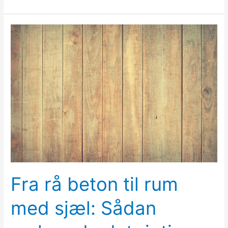
Fra
rå
beton
til
rum
med
sjæl:
Sådan
vælger
du
det
rigtige
Fra rå beton til rum
gulv
til
med sjæl: Sådan
din
bolig