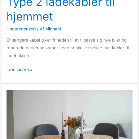
Type 2 ladekabler til
hjemmet
Uncategorized
/ Af
Michael
Et længere kabel giver friheden til at tilpasse sig nye biler og
ændrede parkeringsvaner uden at skulle trække nye kabler til
ladeboksen.
Læs videre »
Sådan
vælger
du
spisebordsstole,
der
former