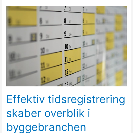
Effektiv
tidsregistrering
skaber
overblik
i
byggebranchen
Effektiv tidsregistrering
skaber overblik i
byggebranchen