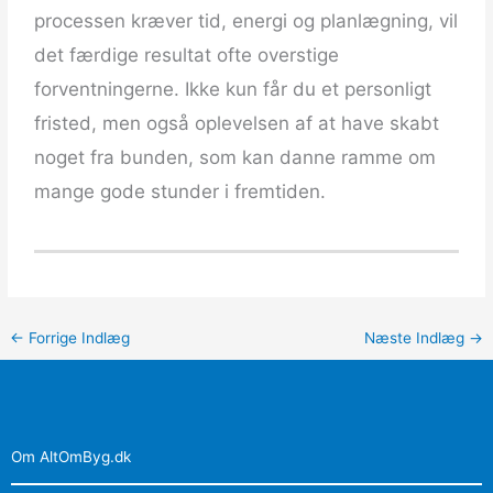
processen kræver tid, energi og planlægning, vil
det færdige resultat ofte overstige
forventningerne. Ikke kun får du et personligt
fristed, men også oplevelsen af at have skabt
noget fra bunden, som kan danne ramme om
mange gode stunder i fremtiden.
←
Forrige Indlæg
Næste Indlæg
→
Om AltOmByg.dk