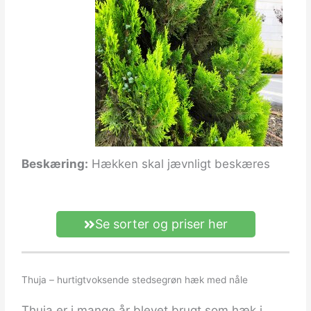
Beskæring:
Hækken skal jævnligt beskæres
Se sorter og priser her
Thuja – hurtigtvoksende stedsegrøn hæk med nåle
Thuja er i mange år blevet brugt som hæk i