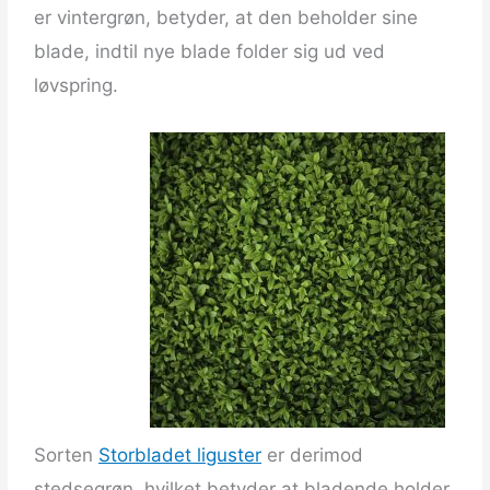
er vintergrøn, betyder, at den beholder sine
blade, indtil nye blade folder sig ud ved
løvspring.
Sorten
Storbladet liguster
er derimod
stedsegrøn, hvilket betyder at bladende holder