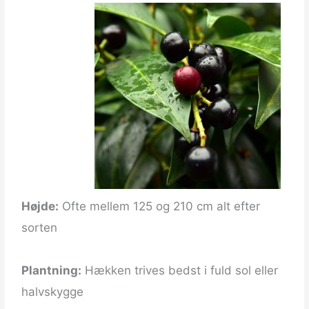
Højde:
Ofte mellem 125 og 210 cm alt efter
sorten
Plantning:
Hækken trives bedst i fuld sol eller
halvskygge