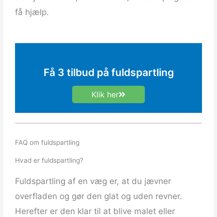
få hjælp.
Få 3 tilbud på fuldspartling
Klik her
FAQ om fuldspartling
Hvad er fuldspartling?
Fuldspartling af en væg er, at du jævner
overfladen og gør den glat og uden revner.
Herefter er den klar til at blive malet eller