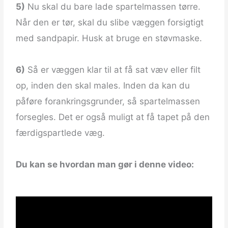
5)
Nu skal du bare lade spartelmassen tørre.
Når den er tør, skal du slibe væggen forsigtigt
med sandpapir. Husk at bruge en støvmaske.
6)
Så er væggen klar til at få sat væv eller filt
op, inden den skal males. Inden da kan du
påføre forankringsgrunder, så spartelmassen
forsegles. Det er også muligt at få tapet på den
færdigspartlede væg.
Du kan se hvordan man gør i denne video: