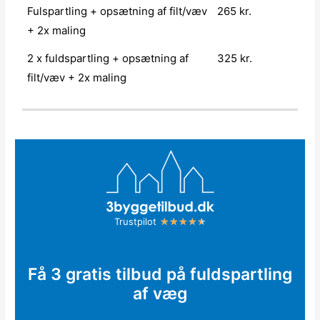
Fulspartling + opsætning af filt/væv
265 kr.
+ 2x maling
2 x fuldspartling + opsætning af
325 kr.
filt/væv + 2x maling
R
Trustpilot
★
★
★
★
★
a
t
Få 3 gratis tilbud på fuldspartling
e
af væg
d
4